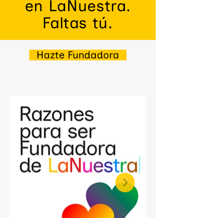
en LaNuestra.
Faltas tú.
Hazte Fundadora